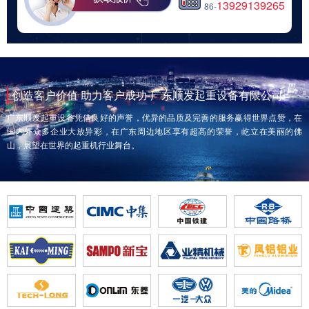
13929139265
86-
创造客户价值 助力客户成功-广东顺发起重设备有限公司
广东顺发起重设备凭借良好的声誉，优异的品质及完善的服务赢得世界点赞，在
国内外众多企业大放异彩，在广东周边地区享有超高的荣誉，屹立在美丽的佛
山，展望在世界的起重机行业舞台。