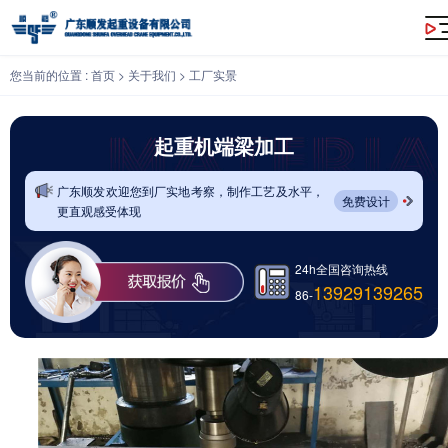
起重机端梁加工
您当前的位置 :
首页
>
关于我们
>
工厂实景
起重机端梁加工
广东顺发欢迎您到厂实地考察，制作工艺及水平，
免费设计
更直观感受体现
24h全国咨询热线
13929139265
86-