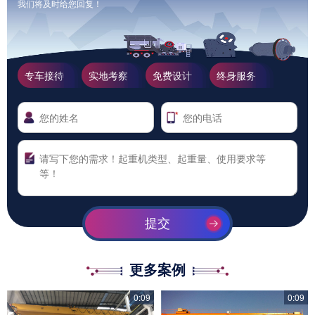
我们将及时给您回复！
专车接待
实地考察
免费设计
终身服务
提交
更多案例
0:09
0:09