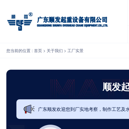
顺发起重焊接车间
您当前的位置 :
首页
>
关于我们
>
工厂实景
顺发
广东顺发欢迎您到厂实地考察，制作工艺及