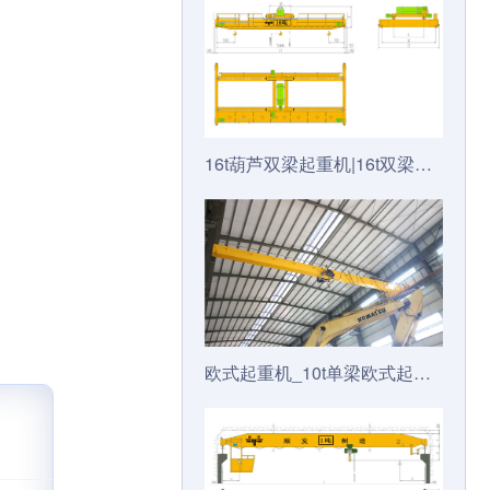
16t葫芦双梁起重机|16t双梁天车|16t双梁行车|16t双梁行吊-广东顺发起重设备有限公司
欧式起重机_10t单梁欧式起重机_10t单梁起重机技术参数