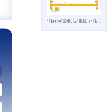
1吨(1t)单梁桥式起重机（1吨天车、1吨行吊、1吨行车）