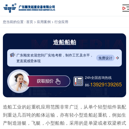
造船船舶
您当前的位置 :
首页
>
应用案例
>
行业应用
造船船舶
广东顺发欢迎您到厂实地考察，制作工艺及水平，
免费设计
更直观感受体现
24h全国咨询热线
13929139265
86-
造船工业的起重机应用范围非常广泛，从单个轻型组件装配
到重达几百吨的船体运输，亦有轻小型造船起重机，例如生
产制造游艇，飞艇，小型船舶，采用的是单梁或者双梁桥式